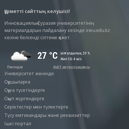
Құрметті сайттың келушісі!
Инновациялық Еуразия университетінің
материалдарын пайдалану кезінде ineu.edu.kz
көзіне белсенді сілтеме қажет.
Университет жөнінде
Оқушыларға
Оқуға түсетіндерге
Оқып жүргендерге
Серіктестер мен түлектерге
Түсу емтихандары және реквизиттер
Iшкi портал