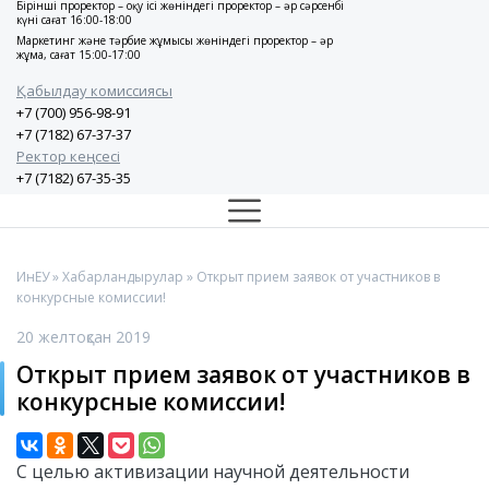
Бірінші проректор – оқу ісі жөніндегі проректор – әр сәрсенбі
күні сағат 16:00-18:00
Маркетинг және тәрбие жұмысы жөніндегі проректор – әр
жұма, сағат 15:00-17:00
Қабылдау комиссиясы
+7 (700) 956-98-91
+7 (7182) 67-37-37
Ректор кеңсесі
+7 (7182) 67-35-35
ИнЕУ
»
Хабарландырулар
» Открыт прием заявок от участников в
конкурсные комиссии!
20 желтоқсан 2019
Открыт прием заявок от участников в
конкурсные комиссии!
С целью активизации научной деятельности