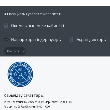
Инновациялық Еуразия Университеті
Оқытушының жеке кабинеті
Нашар көретіндер нұсқасы
Экран дикторы
Қабылдау сағаттары:
Заңгер – сәрсенбі және бейсенбі күндері, сағат 10:00-13:00
Ректор – әр бейсенбі, сағат 15:00-17:00