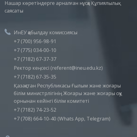
Нашар көретіндерге арналған нұсқа
Құпиялылық
саясаты
ИнЕУ қабылдау комиссиясы
+7 (700) 956-98-91
+7 (775) 034-00-10
+7 (7182) 67-37-37
Ректор кеңсесі (referent@ineu.edu.kz)
+7 (7182) 67-35-35
Қазақстан Республикасы Ғылым және жоғары
білім министрлігінің Жоғары және жоғары оқу
орнынан кейінгі білім комитеті
+7 (7182) 74-23-52
+7 (708) 664-10-40 (Whats App, Telegram)