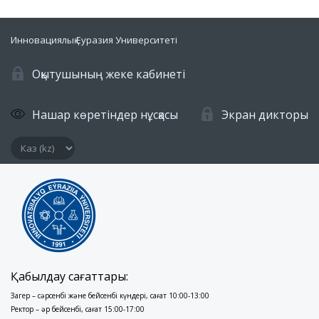
Инновациялық Еуразия Университеті
Оқытушының жеке кабинеті
Нашар көретіндер нұсқасы
Экран дикторы
Қабылдау сағаттары:
Заңгер – сәрсенбі және бейсенбі күндері, сағат 10:00-13:00
Ректор – әр бейсенбі, сағат 15:00-17:00