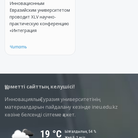
Инновационным
Евразийским университетом
проводит XLV научно-
практическую конференцию
«Интеграция
Читать
Құрметті сайттың келушісі!
Инновациялық Еуразия университетінің
материалдарын пайдалану кезінде ineu.edu.kz
көзіне белсенді сілтеме қажет.