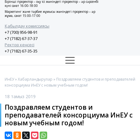
Бірінші проректор – оқу ісі жөніндегі проректор – әр сәрсенбі
күні сағат 16:00-18:00
Маркетинг және тәрбие жұмысы жөніндегі проректор – әр
жұма, сағат 15:00-17:00
Қабылдау комиссиясы
+7 (700) 956-98-91
+7 (7182) 67-37-37
Ректор кеңсесі
+7 (7182) 67-35-35
ИнЕУ
»
Хабарландырулар
» Поздравляем студентов и преподавателей
консорциума ИнЕУ с новым учебным годом!
18 тамыз 2019
Поздравляем студентов и
преподавателей консорциума ИнЕУ с
новым учебным годом!