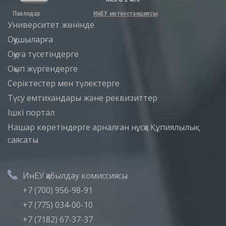
Университет жөнінде
Оқушыларға
Оқуға түсетіндерге
Оқып жүргендерге
Серіктестер мен түлектерге
Түсу емтихандары және реквизиттер
Iшкi портал
Нашар көретіндерге арналған нұсқа
Құпиялылық
саясаты
ИнЕУ қабылдау комиссиясы
+7 (700) 956-98-91
+7 (775) 034-00-10
+7 (7182) 67-37-37