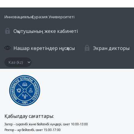
Инновациялық Еуразия Университеті
Оқытушының жеке кабинеті
Нашар көретіндер нұсқасы
Экран дикторы
Қабылдау сағаттары:
Заңгер – сәрсенбі және бейсенбі күндері, сағат 10:00-13:00
Ректор – әр бейсенбі, сағат 15:00-17:00