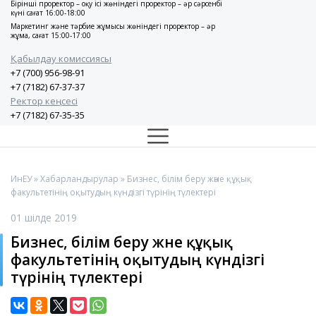
Бірінші проректор – оқу ісі жөніндегі проректор – әр сәрсенбі
күні сағат 16:00-18:00
Маркетинг және тәрбие жұмысы жөніндегі проректор – әр
жұма, сағат 15:00-17:00
Қабылдау комиссиясы
+7 (700) 956-98-91
+7 (7182) 67-37-37
Ректор кеңсесі
+7 (7182) 67-35-35
ИнЕУ
»
Хабарландырулар
» Бизнес, білім беру және құқық
факультетінің оқытудың күндізгі түрінің түлектері
01 шілде 2019
Бизнес, білім беру және құқық
факультетінің оқытудың күндізгі
түрінің түлектері