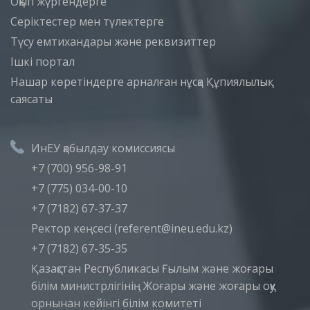
Оқып жүргендерге
Серіктестер мен түлектерге
Түсу емтихандары және реквизиттер
Iшкi портал
Нашар көретіндерге арналған нұсқа
Құпиялылық
саясаты
ИнЕУ қабылдау комиссиясы
+7 (700) 956-98-91
+7 (775) 034-00-10
+7 (7182) 67-37-37
Ректор кеңсесі (referent@ineu.edu.kz)
+7 (7182) 67-35-35
Қазақстан Республикасы Ғылым және жоғары
білім министрлігінің Жоғары және жоғары оқу
орнынан кейінгі білім комитеті