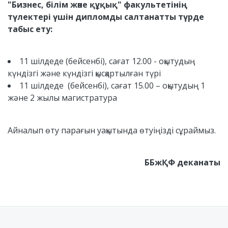
"Бизнес, білім және құқық" факультетінің
түлектері үшін дипломды салтанатты түрде
табыс ету:
11 шілдеде (бейсенбі), сағат 12.00 - оқытудың
күндізгі және күндізгі қысқартылған түрі
11 шілдеде (бейсенбі), сағат 15.00 – оқытудың 1
және 2 жылы магистратура
Айналып өту парағын уақытында өтуіңізді сұраймыз.
ББжҚФ деканаты