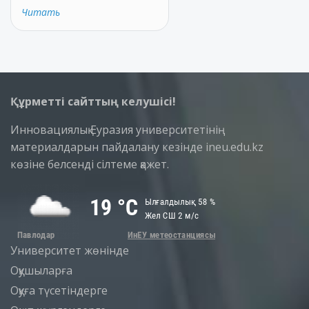
Читать
Құрметті сайттың келушісі!
Инновациялық Еуразия университетінің
материалдарын пайдалану кезінде ineu.edu.kz
көзіне белсенді сілтеме қажет.
Университет жөнінде
Оқушыларға
Оқуға түсетіндерге