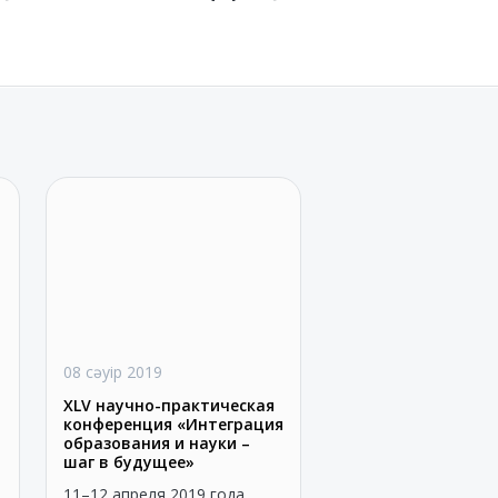
08 сәуір 2019
XLV научно-практическая
конференция «Интеграция
образования и науки –
шаг в будущее»
11–12 апреля 2019 года