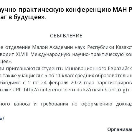
научно-практическую конференцию МАН 
аг в будущее».
ОБЪЯВЛЕНИЕ
кое отделение Малой Академии наук Республики Каза
водит XLVIII Международную научно-практическую 
щее».
ии приглашаются студенты Инновационного Евразийск
 также учащиеся c 5 по 11 класс средних образовательн
бходимо с 1 по 24 февраля 2022 года зарегистриро
лке URL: http://conference.ineu.edu.kz/ru/site/conf-reg
нного взноса и требования по оформлению докла
ь)
Организа