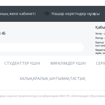
ның жеке кабинеті
Нашар көретіндер нұсқасы
Қабы
 45
Заңгер –
Ректор –
Бірінші 
күні сағ
Маркети
жұма, са
СТУДЕНТТЕР ҮШІН
МҰҒАЛІМДЕР ҮШІН
СЕРІ
ХАЛЫҚАРАЛЫҚ ЫНТЫМАҚТАСТЫҚ
одную научно-практическую конференцию МАН РК «Интеграция образования