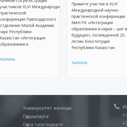
начинается регистрация
Примите участие в XLVI
участников XLVI Международной научно-
Международной научно-
практической
практической конференции
конференции Павлодарского
МАН РК «Интеграция
отделения Малой Академии
образования и науки – шаг 
наук Республики
будущее», посвященной 25-
Казахстан «Интеграция
летию Конституции
образования и
Республики Казахстан.
Читать
Читать
И
Университет жөнінде
+7
Оқушыларға
+7
Оқуға түсетіндерге