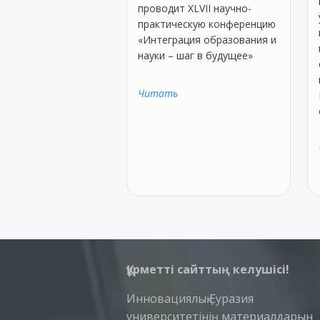
проводит XLVII научно-
практическую конференцию
«Интеграция образования и
науки – шаг в будущее»
Читать
Құрметті сайттың келушісі!
Инновациялық Еуразия
университетінің материалдарын