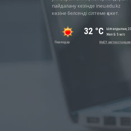
пайдалану кезінде ineu.edu.kz
көзіне белсенді сілтеме қажет.