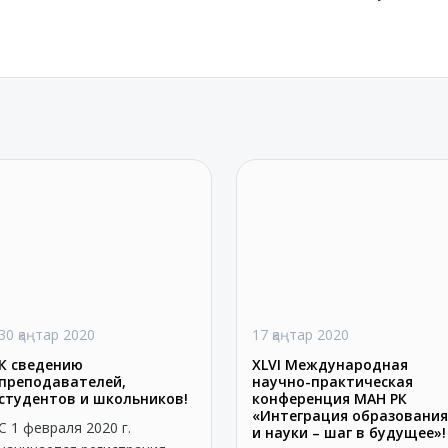
30 қаңтар 2020
17 қаңтар 2020
К сведению
XLVI Международная
преподавателей,
научно-практическая
студентов и школьников!
конференция МАН РК
«Интеграция образования
С 1 февраля 2020 г.
и науки – шаг в будущее»!