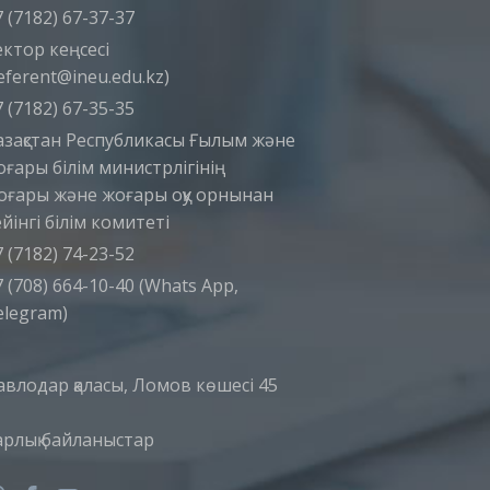
 (7182) 67-37-37
ектор кеңсесі
eferent@ineu.edu.kz)
 (7182) 67-35-35
азақстан Республикасы Ғылым және
оғары білім министрлігінің
оғары және жоғары оқу орнынан
йінгі білім комитеті
 (7182) 74-23-52
 (708) 664-10-40 (Whats App,
elegram)
авлодар қаласы, Ломов көшесі 45
арлық байланыстар