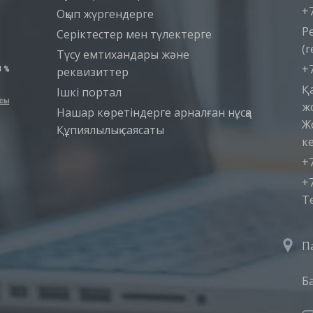
+7
Оқып жүргендерге
Р
Серіктестер мен түлектерге
(r
Түсу емтихандары және
+7
реквизиттер
Қ
Iшкi портал
ж
Нашар көретіндерге арналған нұсқа
Ж
Құпиялылық саясаты
ке
+7
+7
T
П
Б