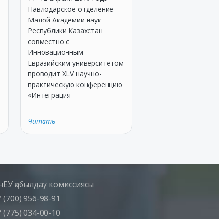
Павлодарское отделение
Малой Академии наук
Республики Казахстан
совместно с
в
Инновационным
Евразийским университетом
проводит XLV научно-
практическую конференцию
«Интеграция
Читать
нЕУ қабылдау комиссиясы
 (700) 956-98-91
 (775) 034-00-10