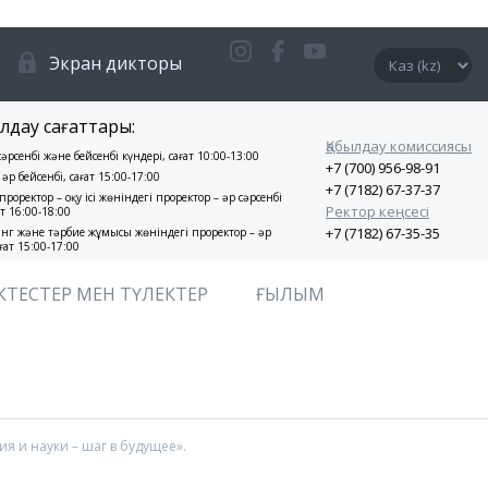
Экран дикторы
лдау сағаттары:
Қабылдау комиссиясы
 сәрсенбі және бейсенбі күндері, сағат 10:00-13:00
+7 (700) 956-98-91
 әр бейсенбі, сағат 15:00-17:00
+7 (7182) 67-37-37
проректор – оқу ісі жөніндегі проректор – әр сәрсенбі
Ректор кеңсесі
ат 16:00-18:00
+7 (7182) 67-35-35
нг және тәрбие жұмысы жөніндегі проректор – әр
ғат 15:00-17:00
КТЕСТЕР МЕН ТҮЛЕКТЕР
ҒЫЛЫМ
 и науки – шаг в будущее».