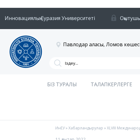
Инновациялық Еуразия Университеті
Оқытушы
Павлодар қаласы, Ломов көшесі
БІЗ ТУРАЛЫ
ТАЛАПКЕРЛЕРГЕ
ИнЕУ
»
Хабарландырулар
» XLVIII Междунар
11 қаңтар 2022