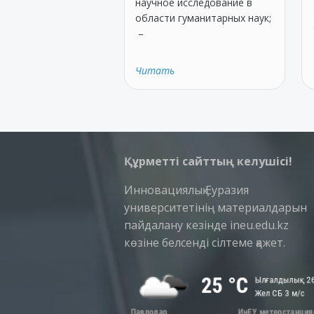
научное исследование в
области гуманитарных наук;
–
Читать
Құрметті сайттың келушісі!
Инновациялық Еуразия
университетінің материалдарын
пайдалану кезінде ineu.edu.kz
көзіне белсенді сілтеме қажет.