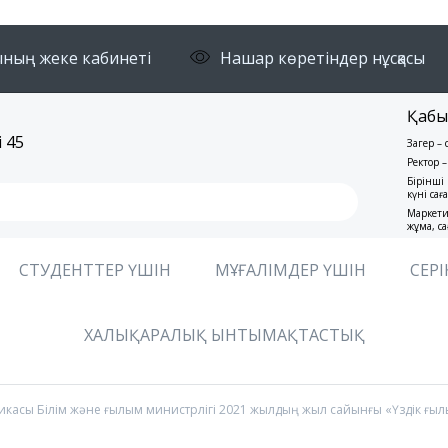
ның жеке кабинеті
Нашар көретіндер нұсқасы
Қабы
 45
Заңгер –
Ректор –
Бірінші 
күні сағ
Маркети
жұма, са
СТУДЕНТТЕР ҮШІН
МҰҒАЛІМДЕР ҮШІН
СЕРІ
ХАЛЫҚАРАЛЫҚ ЫНТЫМАҚТАСТЫҚ
ликасы Білім және ғылым министрлігі 2021 жылдың жыл сайынғы «Үздік ғы