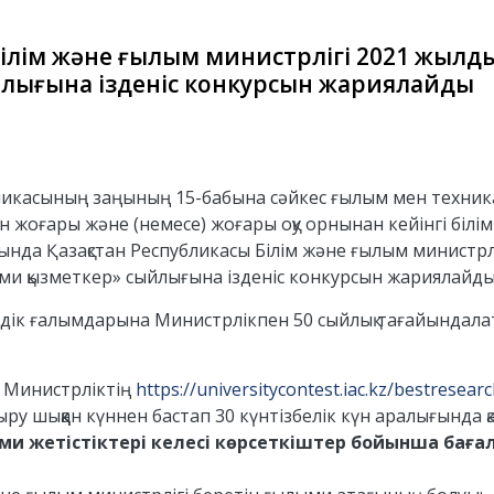
Білім және ғылым министрлігі 2021 жылд
лығына ізденіс конкурсын жариялайды
ликасының заңының 15-бабына сәйкес ғылым мен техникан
жоғары және (немесе) жоғары оқу орнынан кейінгі біл
ында Қазақстан Республикасы Білім және ғылым министрліг
и қызметкер» сыйлығына ізденіс конкурсын жариялайды
үздік ғалымдарына Министрлікпен 50 сыйлық тағайындала
р Министрліктің
https://universitycontest.iac.kz/bestresear
у шыққан күннен бастап 30 күнтізбелік күн аралығында 
ми жетістіктері келесі көрсеткіштер бойынша баға