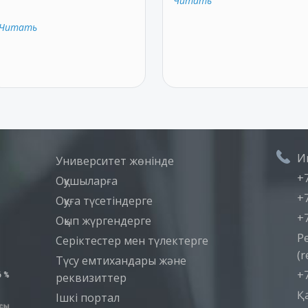
Читать
Читать
И
Университет жөнінде
+7
Оқушыларға
+7
Оқуға түсетіндерге
+7
Оқып жүргендерге
Р
Серіктестер мен түлектерге
(r
Түсу емтихандары және
+7
реквизиттер
Қ
Iшкi портал