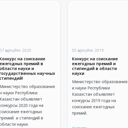
07 қыркүйек 2020
05 қыркүйек 2019
Конкурс на соискание
Конкурс на соискание
ежегодных премий в
ежегодных премий и
области науки и
стипендий в области
государственных научных
науки
стипендий!
Министерство образования
Министерство образования
и науки Республики
и науки Республики
Казахстан объявляет
Казахстан объявляет
конкурсы 2019 года на
конкурсы 2020 года на
соискание ежегодных
соискание ежегодных
премий.
премий и стипендий в
области науки.