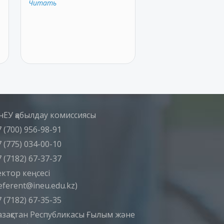
Читать
нЕУ қабылдау комиссиясы
 (700) 956-98-91
 (775) 034-00-10
 (7182) 67-37-37
ектор кеңсесі
eferent@ineu.edu.kz)
 (7182) 67-35-35
азақстан Республикасы Ғылым және