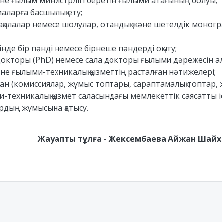
және ғылым министрлігі беретін ғылыми атағының болуы;
аларға басшылық ету;
ақалалар немесе шолулар, отандық және шетелдік моног
нде бір пәнді немесе бірнеше пәндерді оқыту;
 докторы (PhD) немесе сала докторы ғылыми дәрежесін 
әне ғылыми-техникалық қызметтің расталған нәтижелері;
сталған (комиссиялар, жұмыс топтары, сараптамалық топтар
техникалық қызмет саласындағы мемлекеттік саясатты іс
рдың жұмысына қатысу.
Жауапты тұлға - Жексембаева Айжан Шайханқ