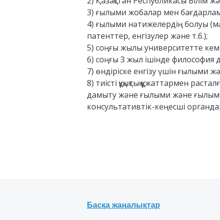
2) Қазақстан Республикасы Білім 
3) ғылыми жобалар мен бағдарлам
4) ғылыми нәтижелердің болуы (м
патенттер, енгізулер және т.б.);
5) соңғы жылы университетте кемі
6) соңғы 3 жыл ішінде философия
7) өндіріске енгізу үшін ғылыми ж
8) тиісті құқықтық құжаттармен ра
дамыту және ғылыми және ғылыми-
консультативтік-кеңесші органда
Басқа жаңалықтар