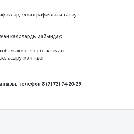
рафиялар, монографиядағы тарау,
алған кадрларды дайындау;
, жобалық кеңселер) ғылымды
ке асыру жөніндегі
ызы, телефон 8 (7172) 74-20-29