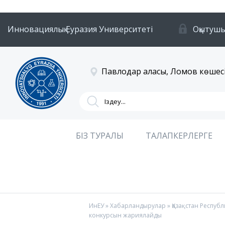
Инновациялық Еуразия Университеті
Оқытушы
Павлодар қаласы, Ломов көшесі
БІЗ ТУРАЛЫ
ТАЛАПКЕРЛЕРГЕ
ИнЕУ
»
Хабарландырулар
» Қазақстан Респуб
конкурсын жариялайды