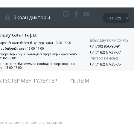
Экран дикторы
лдау сағаттары:
Қабылдау комиссиясы
 сәрсенбі және бейсенбі күндері, сағат 10:00-13:00
+7 (700) 956-98-91
 әр бейсенбі, сағат 15:00-17:00
+7 (7182) 67-37-37
проректор – оқу ісі жөніндегі проректор – әр сәрсенбі
Ректор кеңсесі
ат 16:00-18:00
+7 (7182) 67-35-35
нг және тәрбие жұмысы жөніндегі проректор – әр
ғат 15:00-17:00
КТЕСТЕР МЕН ТҮЛЕКТЕР
ҒЫЛЫМ
лыми қызметкер» сыйлығына ізденіс