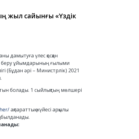
ың жыл сайынғы «Үздік
ы дамытуға үлес қосқан
ім беру ұйымдарының ғылыми
і (Бұдан әрі – Министрлік) 2021
.
тын болады. 1 сыйлықтың мөлшері
cher/
ақпараттық жүйесі арқылы
қабылданады.
ланады: