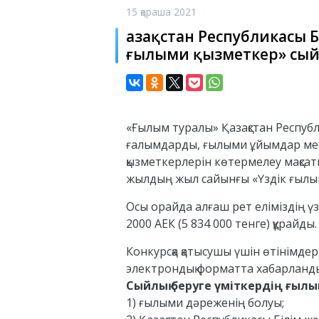
15 қараша 2021
Қазақстан Республикасы 
ғылыми қызметкер» сый
«Ғылым туралы» Қазақстан Респуб
ғалымдарды, ғылыми ұйымдар мен 
қызметкерлерін көтермелеу мақсат
жылдың жыл сайынғы «Үздік ғылым
Осы орайда алғаш рет еліміздің 
2000 АЕК (5 834 000 тенге) құрайды.
Конкурсқа қатысушы үшін өтінімде
электрондық форматта хабарландыр
Сыйлық беруге үміткердің ғылы
1) ғылыми дәреженің болуы;