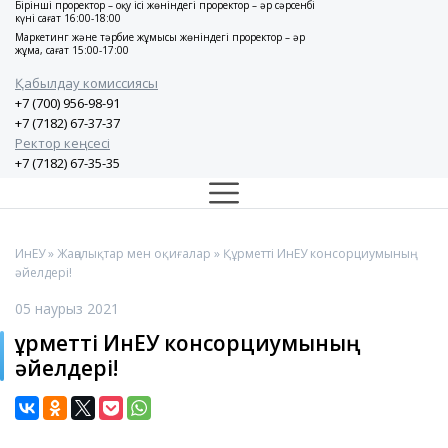
Бірінші проректор – оқу ісі жөніндегі проректор – әр сәрсенбі
күні сағат 16:00-18:00
Маркетинг және тәрбие жұмысы жөніндегі проректор – әр
жұма, сағат 15:00-17:00
Қабылдау комиссиясы
+7 (700) 956-98-91
+7 (7182) 67-37-37
Ректор кеңсесі
+7 (7182) 67-35-35
ИнЕУ
»
Жаңалықтар мен оқиғалар
» Құрметті ИнЕУ консорциумының
әйелдері!
05 наурыз 2021
Құрметті ИнЕУ консорциумының
әйелдері!