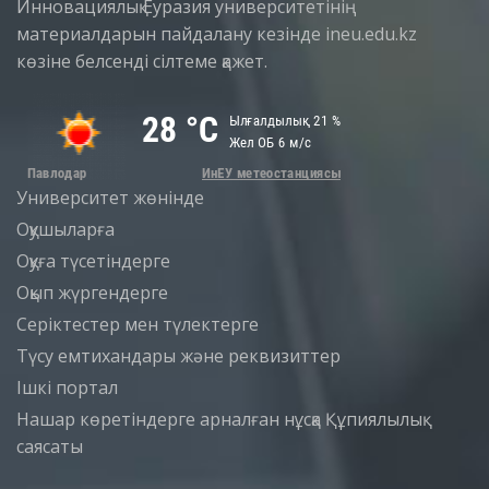
Инновациялық Еуразия университетінің
материалдарын пайдалану кезінде ineu.edu.kz
көзіне белсенді сілтеме қажет.
Университет жөнінде
Оқушыларға
Оқуға түсетіндерге
Оқып жүргендерге
Серіктестер мен түлектерге
Түсу емтихандары және реквизиттер
Iшкi портал
Нашар көретіндерге арналған нұсқа
Құпиялылық
саясаты