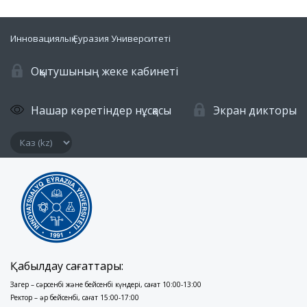
Инновациялық Еуразия Университеті
Оқытушының жеке кабинеті
Нашар көретіндер нұсқасы
Экран дикторы
Қабылдау сағаттары:
Заңгер – сәрсенбі және бейсенбі күндері, сағат 10:00-13:00
Ректор – әр бейсенбі, сағат 15:00-17:00