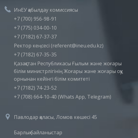
ИнЕУ қабылдау комиссиясы
+7 (700) 956-98-91
+7 (775) 034-00-10
+7 (7182) 67-37-37
Ректор кеңсесі (referent@ineu.edu.kz)
+7 (7182) 67-35-35
Қазақстан Республикасы Ғылым және жоғары
білім министрлігінің Жоғары және жоғары оқу
орнынан кейінгі білім комитеті
+7 (7182) 74-23-52
+7 (708) 664-10-40 (Whats App, Telegram)
Павлодар қаласы, Ломов көшесі 45
Барлық байланыстар