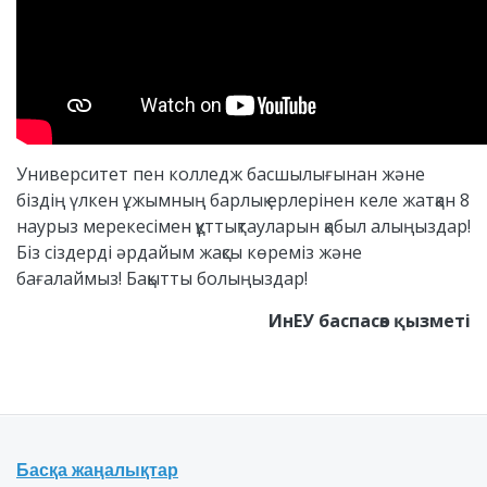
Университет пен колледж басшылығынан және
біздің үлкен ұжымның барлық ерлерінен келе жатқан 8
наурыз мерекесімен құттықтауларын қабыл алыңыздар!
Біз сіздерді әрдайым жақсы көреміз және
бағалаймыз! Бақытты болыңыздар!
ИнЕУ баспасөз қызметі
Басқа жаңалықтар